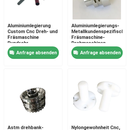
Werksbesichtigung
Aluminiumlegierung
Aluminiumlegierungs-
Custom Cnc Dreh- und
Metallkundenspezifische
Qualitätskontrolle
Fräsmaschine
Fräsmaschine-
Rundrohr
Drehmaschinen-
Hardware-Teile
Anfrage absenden
Anfrage absenden
Kontakt mit uns
Neuigkeiten
Rechtssachen
Selbstspritzen
Teile von Haushaltsgeräten Spritzguss
Astm drehbank-
Nylongewohnheit Cnc,