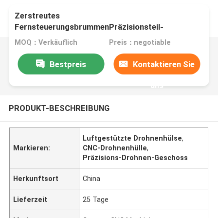
Zerstreutes
FernsteuerungsbrummenPräzisionsteil-
Brummenoberteil fertigte CNC besonders an
MOQ：Verkäuflich
Preis：negotiable
Bestpreis
Kontaktieren Sie
uns
PRODUKT-BESCHREIBUNG
Luftgestützte Drohnenhülse
,
Markieren:
CNC-Drohnenhülle
,
Präzisions-Drohnen-Geschoss
Herkunftsort
China
Lieferzeit
25 Tage