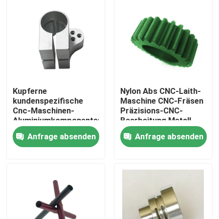
Kupferne
Nylon Abs CNC-Laith-
kundenspezifische
Maschine CNC-Fräsen
Cnc-Maschinen-
Präzisions-CNC-
Aluminiumkomponenten
Bearbeitung Metall
Achse Cnc 5 Achse
Custom
Anfrage absenden
Anfrage absenden
Cnc 4
Zu Hause
Produkte
Über uns