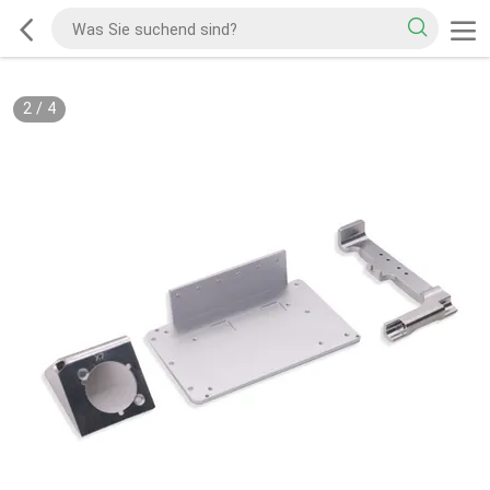
2
/
4