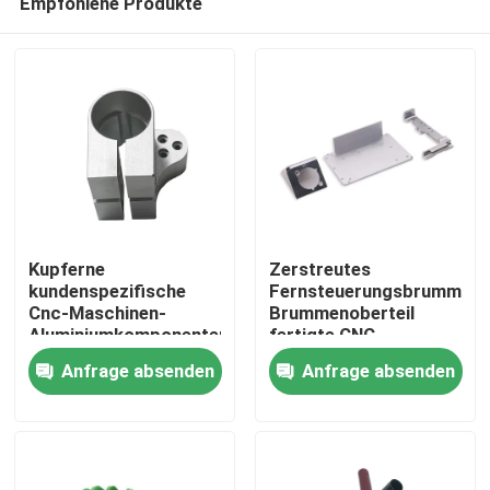
Empfohlene Produkte
Kupferne
Zerstreutes
kundenspezifische
FernsteuerungsbrummenPr
Cnc-Maschinen-
Brummenoberteil
Aluminiumkomponenten
fertigte CNC
Zu Hause
Achse Cnc 5 Achse
besonders an
Anfrage absenden
Anfrage absenden
Cnc 4
Produkte
Über uns