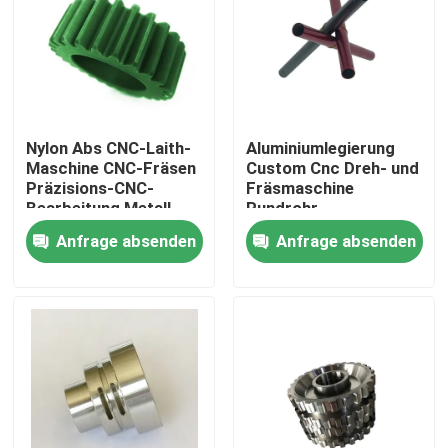
Werksbesichtigung
Qualitätskontrolle
Nylon Abs CNC-Laith-
Aluminiumlegierung
Maschine CNC-Fräsen
Custom Cnc Dreh- und
Kontakt mit uns
Präzisions-CNC-
Fräsmaschine
Bearbeitung Metall
Rundrohr
Custom
Anfrage absenden
Anfrage absenden
Neuigkeiten
Rechtssachen
Selbstspritzen
Teile von Haushaltsgeräten Spritzguss