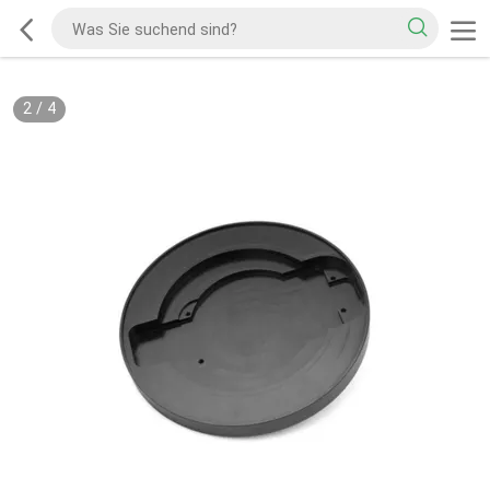
2
/
4