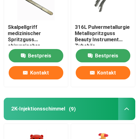
Skalpellgriff
316L Pulvermetallurgie
medizinischer
Metallspritzguss
Spritzguss
Beauty Instrument
chirurgischer
Zubehör
Messergriff
Bestpreis
Bestpreis
Pulvermetallurgie
Kontakt
Kontakt
2K-Injektionsschimmel
(9)