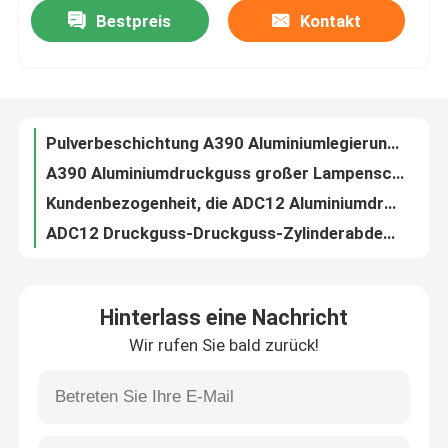
Bestpreis
Kontakt
Pulverbeschichtung A390 Aluminiumlegierung Druckguss Motorrad Zylinder Zubehör
A390 Aluminiumdruckguss großer Lampenschirm für Industrie und Bergbau
Werksbesichtigung
Kundenbezogenheit, die ADC12 Aluminiumdruckguss-Fahrrad-Pedal-Ersatzteile malt
ADC12 Druckguss-Druckguss-Zylinderabdeckung aus Aluminiumlegierung
Qualitätskontrolle
Kundenspezifisches Lackieren ADC12 Aluminiumlegierung Druckguss Feuerausrüstungskomponenten
Besonders anfertigen der anodisierten Druckguss-drahtlosen Ladegerät-Wohnung des Aluminium-A380
Kontakt mit uns
Automobil-Dekorations-Zusätze Auto-Teile, die Zinkdruckguss formen
Zinkdruckguss-Präzisionsspritzguss-Spiegelpolier-Scharnier-Hardware-Beschläge
Neuigkeiten
Spritzlackierung Präzisionsspritzguss Metallschlüsselabdeckung Schutzhülle
Zinkdruckguss-Spritzguss-Gepäckbeschläge für hohe Stückzahlen
Rechtssachen
Hinterlass eine Nachricht
Soem-kundenspezifisches Präzisions-Spritzguss-Chrom überzogene Bluetooth-Lautsprecher-Schale
Wir rufen Sie bald zurück!
Diecast Kirsite Alloy Hochpräzisions-Formpulverbeschichtung Fingerabdruck-Verschlussplatte
Selbstspritzen
OEM-Spiegelpolier-Präzisionsspritzguss Smart Watch Shell
Spritzlackierung Kundenspezifisches Spritzguss-Headset-Halter-Zubehör
Teile von Haushaltsgeräten Spritzguss
Chemischer Film, der Präzisions-Spritzguss-Mobilladebankgehäuse bildet