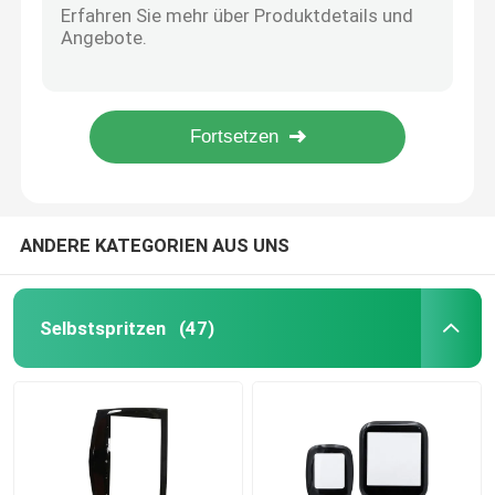
Kundenspezifische Zink-Spritzguss-Druckguss-Chrom-überzogene Knopf-Hardware
Medizinisches Spritzen
Kundenspezifischer Zinkdruckguss-Präzisionsspritzguss-Pulverbeschichtungs-Türgriff
Zink-Druckguss-Formteil, hochglanzpoliert, versiegelter Weinverschluss aus Sicherheitsmetall
Zinkdruckguss Präzisionsspritzguss Spritzlackierung Beauty Instrument Metallzubehör
2K-Injektionsschimmel
ODM Customized Appliance Spritzguss-Metallladefachschale
Kunststoff-Injektionsschimmel
ANDERE KATEGORIEN AUS UNS
Metallspritzguss
Selbstspritzen
(47)
Aluminiumlegierung Druckguß
Zink-Legierung Druckguß
Kundenspezifische CNC maschinelle Bearbeitung