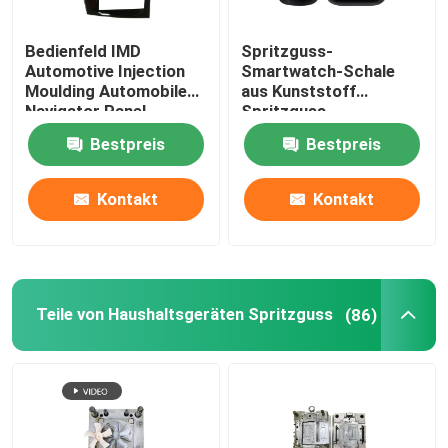
Anodisierende Oberflächenbehandlung
Bedienfeld IMD
Spritzguss-
Automotive Injection
Smartwatch-Schale
Moulding Automobile
aus Kunststoff
Pulvermetallurgie
Navigator Panel
Spritzguss-
Rahmenverarbeitung
Bestpreis
Bestpreis
Kontakt
Kontakt
Teile von Haushaltsgeräten Spritzguss
(86)