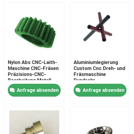
Werksbesichtigung
Qualitätskontrolle
Kontakt mit uns
Nylon Abs CNC-Laith-
Aluminiumlegierung
Maschine CNC-Fräsen
Custom Cnc Dreh- und
Neuigkeiten
Präzisions-CNC-
Fräsmaschine
Bearbeitung Metall
Rundrohr
Custom
Anfrage absenden
Anfrage absenden
Rechtssachen
Selbstspritzen
Teile von Haushaltsgeräten Spritzguss