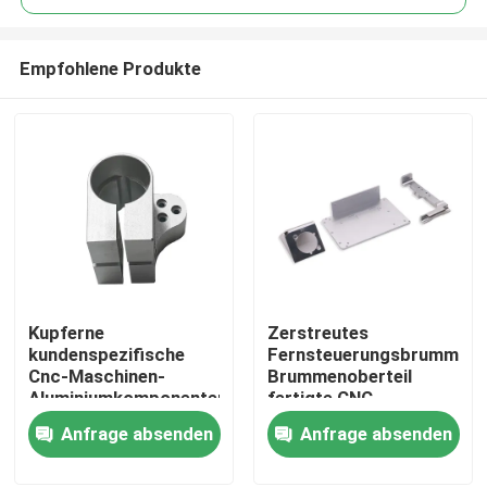
Empfohlene Produkte
Kupferne
Zerstreutes
Zu Hause
kundenspezifische
FernsteuerungsbrummenPr
Cnc-Maschinen-
Brummenoberteil
Aluminiumkomponenten
fertigte CNC
Produkte
Achse Cnc 5 Achse
besonders an
Anfrage absenden
Anfrage absenden
Cnc 4
Über uns