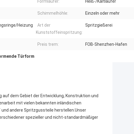
Formläufer:
Heiß-/Kaltläufer
Schimmelhöhle:
Einzeln oder mehr
ngsringe/Heizung
Art der
Spritzgießerei
Kunststoffeinspritzung:
Preis trem:
FOB-Shenzhen-Hafen
ormende Türform
ng auf dem Gebiet der Entwicklung, Konstruktion und
narbeit mit vielen bekannten inländischen
 und andere Spritzgussteile herstellen.Unser
verschiedener spezieller und nicht-standardmäßiger