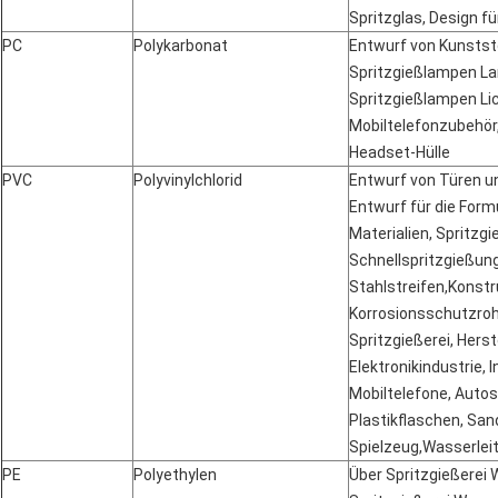
Spritzglas, Design fü
PC
Polykarbonat
Entwurf von Kunstst
Spritzgießlampen Lam
Spritzgießlampen Li
Mobiltelefonzubehör
Headset-Hülle
PVC
Polyvinylchlorid
Entwurf von Türen u
Entwurf für die For
Materialien, Spritzgi
Schnellspritzgießun
Stahlstreifen,Konstr
Korrosionsschutzroh
Spritzgießerei, Hers
Elektronikindustrie, I
Mobiltelefone, Autos
Plastikflaschen, San
Spielzeug,Wasserlei
PE
Polyethylen
Über Spritzgießerei 