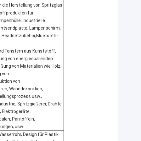
r die Herstellung von Spritzglas
offprodukten für
penhülle, industrielle
chtsendplatte, Lampenschirm,
, Headsetzubehör,Bluetooth-
nd Fenstern aus Kunststoff,
mung von energiesparenden
eßung von Materialien wie Holz,
g von
uktion von
ren, Wanddekoration,
tellungsprozess usw.,
ndustrie, Spritzgießerei, Drähte,
, Elektrogeräte,
dalen, Pantoffeln,
tungen, usw.
Wasserrohr, Design für Plastik