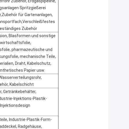
rrohr Zubehör, Erdgaspipeline,
sanlagen Spritzgießerei
,Zubehör für Gartenanlagen,
ansportfach
,
Verschleißfestes
beständiges Zubehör
usion, Blasformen und sonstige
wirtschaftsfolie,
sfolie, pharmazeutische und
ungsfolie, mechanische Teile,
rialien, Draht, Kabelschutz,
nthetisches Papier usw.
 Wasserverteilungsrohr,
hör, Kabelschicht
, Getränkebehälter,
ustrie-Injektions-Plastik-
Injektionsdesign
eile, Industrie-Plastik-Form-
Raddeckel, Radgehäuse,