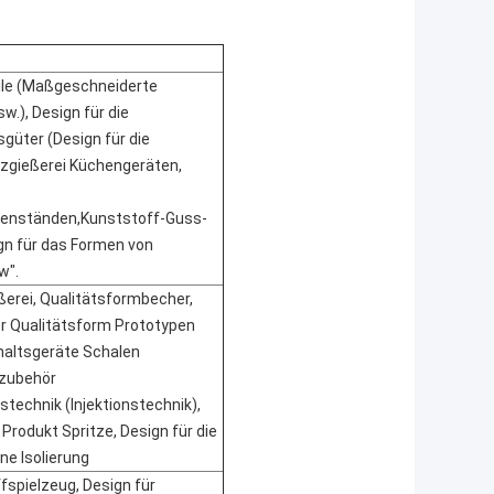
eile (Maßgeschneiderte
w.), Design für die
sgüter (Design für die
tzgießerei Küchengeräten,
genständen,Kunststoff-Guss-
n für das Formen von
w".
ßerei, Qualitätsformbecher,
r Qualitätsform Prototypen
haltsgeräte Schalen
ozubehör
stechnik (Injektionstechnik),
Produkt Spritze, Design für die
ne Isolierung
fspielzeug, Design für