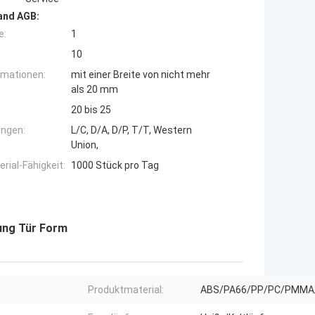
and AGB:
e:
1
10
rmationen:
mit einer Breite von nicht mehr
als 20 mm
20 bis 25
ngen:
L/C, D/A, D/P, T/T, Western
Union,
ial-Fähigkeit:
1000 Stück pro Tag
ung Tür Form
Produktmaterial:
ABS/PA66/PP/PC/PMMA