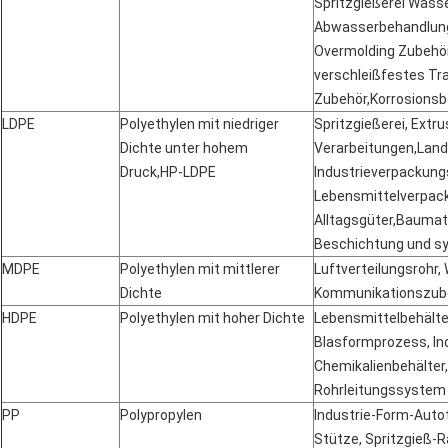
Spritzgießerei Wasse
Abwasserbehandlung
Overmolding Zubehör
verschleißfestes Tr
Zubehör
,
Korrosions
LDPE
Polyethylen mit niedriger
Spritzgießerei, Extr
Dichte unter hohem
Verarbeitungen,Land
Druck
,
HP-LDPE
Industrieverpackung
Lebensmittelverpack
Alltagsgüter,Baumate
Beschichtung und sy
MDPE
Polyethylen mit mittlerer
Luftverteilungsrohr,
Dichte
Kommunikationszube
HDPE
Polyethylen mit hoher Dichte
Lebensmittelbehälter
Blasformprozess, Ind
Chemikalienbehälter,
Rohrleitungssystem
PP
Polypropylen
Industrie-Form-Autot
Stütze, Spritzgieß-