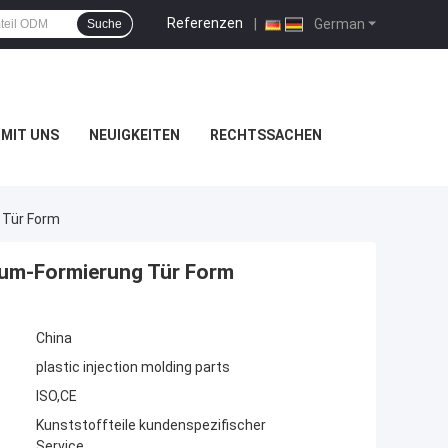
Referenzen
|
German
Suche
MIT UNS
NEUIGKEITEN
RECHTSSACHEN
 Tür Form
uum-Formierung Tür Form
China
plastic injection molding parts
ISO,CE
Kunststoffteile kundenspezifischer
Service