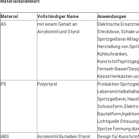
Materialdatenblatt
Material
Vollständiger Name
Anwendungen
AS
mit einem Gehalt an
Elektrische Ersatzt
Acrylonitril und Styrol
Steckdose, Schale us
Spritzgießerei Alltag
Herstellung von Spri
Kühlschränken,
Kunststoffspritzge
Fernseh-Basen"Desig
Kassettenkästen us
PS
Polystyrol
Produktion Spritzgie
Lebensmittelbehälte
Spritzgießerei, Haus
Schussform, Elektr
Bauteilform,Injektion
Lichtquelle Streuung 
Spritze Formung dün
ABS
Acrylonitril Butadien Styrol
Design für Kunststof