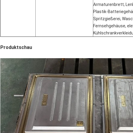
Armaturenbrett, Lenkr
Plastik-Batteriegehä
Spritzgießerei, Was
Fernsehgehäuse, elek
Kühlschrankverkleidu
Produktschau