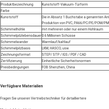
Produktbezeichnung
Kunststoff-Vakuum-Türform
Farbe
Kunststoff
Die in Absatz 1 Buchstabe a genannten Anf
Produktion von PVC, PA66/PC/PE/POM/
Schimmelhöhle
mit mehreren oder nur einem Hohlraum
Schimmelpilzlebensdauer
0.6 Millionen Schüsse
Schimmelwander
Warmlauf/kaltlauf
Schimmelpilzbasis
LKM, HASCO, usw.
Zeichnungsformat
STEP/ STP / IGS / PDF / CAD
Zertifizierung
Einheitliche Sicherheitsnormen
Preisbedingungen
FOB Shenzhen, China
Verfügbare Materialien
Fragen Sie unseren Vertriebstechniker für detailliertere