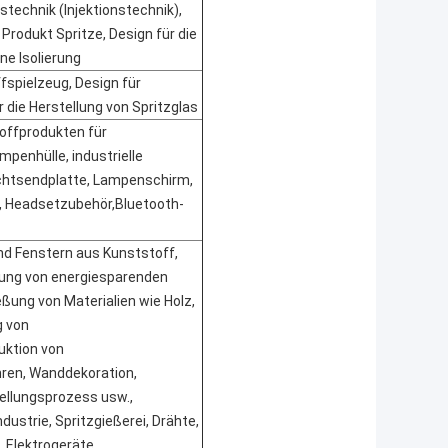
stechnik (Injektionstechnik),
Produkt Spritze, Design für die
ne Isolierung
fspielzeug, Design für
r die Herstellung von Spritzglas
offprodukten für
penhülle, industrielle
chtsendplatte, Lampenschirm,
, Headsetzubehör,Bluetooth-
nd Fenstern aus Kunststoff,
mung von energiesparenden
eßung von Materialien wie Holz,
g von
uktion von
ren, Wanddekoration,
tellungsprozess usw.,
ndustrie, Spritzgießerei, Drähte,
, Elektrogeräte,