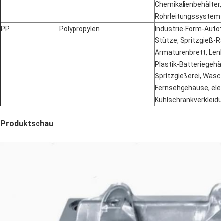
Chemikalienbehälter,
Rohrleitungssystem
PP
Polypropylen
Industrie-Form-Autot
Stütze, Spritzgieß-
Armaturenbrett, Lenkr
Plastik-Batteriegehä
Spritzgießerei, Was
Fernsehgehäuse, elek
Kühlschrankverkleidu
Produktschau