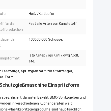
ufer:
Heiß-/Kaltläufer
ff für die
Fast alle Arten von Kunststoff
offproduktion:
dauer der
100500 000 Schüsse.
:
.stp /.step /.igs /.stl /.dwg /.pdf,
nungsformat:
ete.
r Fahrzeuge
,
Spritzgießform für Stoßfänger
,
ger-Form
Schutzgießmaschine Einspritzform
en spezialisiert, darunter Bakelit, BMC-Spritzgießen und
 werden in verschiedenen Küchengeräten weit
sions-Plastikspritzgießprodukte sind hauptsächlich