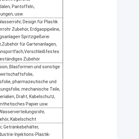
dalen, Pantoffeln,
tungen, usw.
Wasserrohr, Design für Plastik
rrohr Zubehör, Erdgaspipeline,
sanlagen Spritzgießerei
,Zubehör für Gartenanlagen,
ansportfach
,
Verschleißfestes
beständiges Zubehör
usion, Blasformen und sonstige
wirtschaftsfolie,
sfolie, pharmazeutische und
ungsfolie, mechanische Teile,
rialien, Draht, Kabelschutz,
nthetisches Papier usw.
 Wasserverteilungsrohr,
hör, Kabelschicht
, Getränkebehälter,
ustrie-Injektions-Plastik-