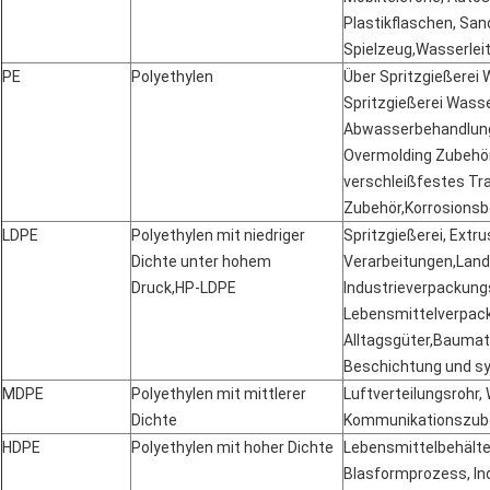
Plastikflaschen, San
Spielzeug,Wasserlei
PE
Polyethylen
Über Spritzgießerei 
Spritzgießerei Wasse
Abwasserbehandlung
Overmolding Zubehör
verschleißfestes Tr
Zubehör
,
Korrosions
LDPE
Polyethylen mit niedriger
Spritzgießerei, Extr
Dichte unter hohem
Verarbeitungen,Land
Druck
,
HP-LDPE
Industrieverpackung
Lebensmittelverpack
Alltagsgüter,Baumate
Beschichtung und sy
MDPE
Polyethylen mit mittlerer
Luftverteilungsrohr,
Dichte
Kommunikationszube
HDPE
Polyethylen mit hoher Dichte
Lebensmittelbehälter
Blasformprozess, Ind