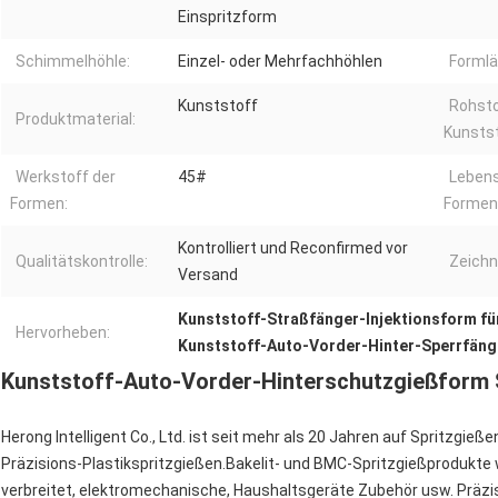
Einspritzform
Schimmelhöhle:
Einzel- oder Mehrfachhöhlen
Formlä
Kunststoff
Rohsto
Produktmaterial:
Kunstst
Werkstoff der
45#
Lebens
Formen:
Formen
Kontrolliert und Reconfirmed vor
Qualitätskontrolle:
Zeich
Versand
Kunststoff-Straßfänger-Injektionsform fü
Hervorheben:
Kunststoff-Auto-Vorder-Hinter-Sperrfän
Kunststoff-Auto-Vorder-Hinterschutzgießform 
Herong Intelligent Co., Ltd. ist seit mehr als 20 Jahren auf Spritzgieß
Präzisions-Plastikspritzgießen.Bakelit- und BMC-Spritzgießprodukte
verbreitet, elektromechanische, Haushaltsgeräte Zubehör usw. Präzi