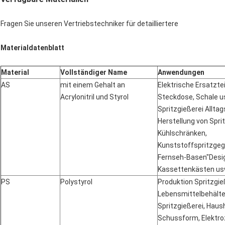
Fragen Sie unseren Vertriebstechniker für detailliertere
Materialdatenblatt
Material
Vollständiger Name
Anwendungen
AS
mit einem Gehalt an
Elektrische Ersatzt
Acrylonitril und Styrol
Steckdose, Schale us
Spritzgießerei Alltag
Herstellung von Spri
Kühlschränken,
Kunststoffspritzge
Fernseh-Basen"Desig
Kassettenkästen us
PS
Polystyrol
Produktion Spritzgie
Lebensmittelbehälte
Spritzgießerei, Haus
Schussform, Elektr