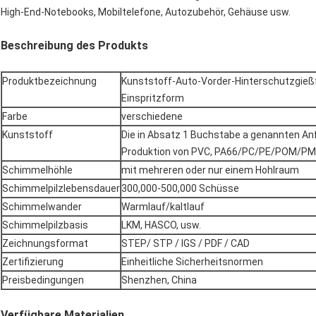
High-End-Notebooks, Mobiltelefone, Autozubehör, Gehäuse usw.
Beschreibung des Produkts
Produktbezeichnung
Kunststoff-Auto-Vorder-Hinterschutzgie
Einspritzform
Farbe
verschiedene
Kunststoff
Die in Absatz 1 Buchstabe a genannten Anf
Produktion von PVC, PA66/PC/PE/POM/
Schimmelhöhle
mit mehreren oder nur einem Hohlraum
Schimmelpilzlebensdauer
300,000-500,000 Schüsse
Schimmelwander
Warmlauf/kaltlauf
Schimmelpilzbasis
LKM, HASCO, usw.
Zeichnungsformat
STEP/ STP / IGS / PDF / CAD
Zertifizierung
Einheitliche Sicherheitsnormen
Preisbedingungen
Shenzhen, China
Verfügbare Materialien