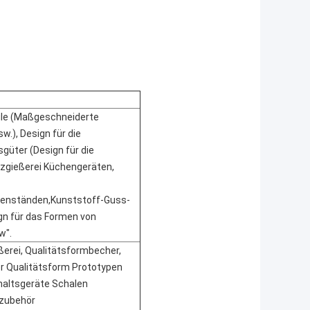
eile (Maßgeschneiderte
w.), Design für die
sgüter (Design für die
tzgießerei Küchengeräten,
genständen,Kunststoff-Guss-
n für das Formen von
w".
ßerei, Qualitätsformbecher,
r Qualitätsform Prototypen
haltsgeräte Schalen
ozubehör