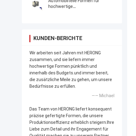
Automobilteile Formen für
hochwertige
Automobilkomponenten
professionelle Qualität
KUNDEN-BERICHTE
Wir arbeiten seit Jahren mit HERONG
zusammen, und sie liefern immer
hochwertige Formen pünktlich und
innerhalb des Budgets.und immer bereit,
die zusätzliche Meile zu gehen, um unsere
Bedürfnisse zu erfüllen.
—— Michael
Das Team von HERONG liefert konsequent
präzise gefertigte Formen, die unsere
Produktionseffizienz erheblich steigern.Ihre
Liebe zum Detail und ihr Engagement für
Qualität machen sie zu unserem Partner