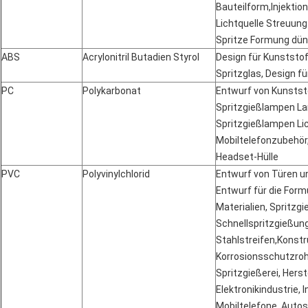
Bauteilform,Injektion
Lichtquelle Streuung 
Spritze Formung dün
ABS
Acrylonitril Butadien Styrol
Design für Kunststof
Spritzglas, Design fü
PC
Polykarbonat
Entwurf von Kunstst
Spritzgießlampen Lam
Spritzgießlampen Li
Mobiltelefonzubehör
Headset-Hülle
PVC
Polyvinylchlorid
Entwurf von Türen u
Entwurf für die For
Materialien, Spritzgi
Schnellspritzgießun
Stahlstreifen,Konstr
Korrosionsschutzroh
Spritzgießerei, Hers
Elektronikindustrie, I
Mobiltelefone, Autos