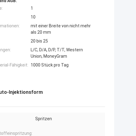
and AGB:
e:
1
10
rmationen:
mit einer Breite von nicht mehr
als 20 mm
20 bis 25
ngen:
L/C, D/A, D/P, T/T, Western
Union, MoneyGram
ial-Fähigkeit:
1000 Stück pro Tag
uto-Injektionsform
Spritzen
offeinspritzung: