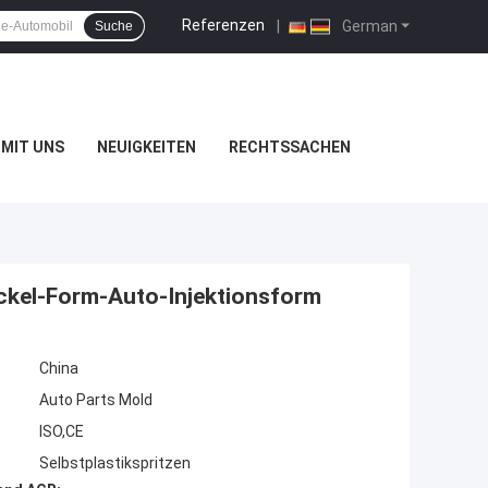
Referenzen
|
German
Suche
MIT UNS
NEUIGKEITEN
RECHTSSACHEN
ckel-Form-Auto-Injektionsform
China
Auto Parts Mold
ISO,CE
Selbstplastikspritzen