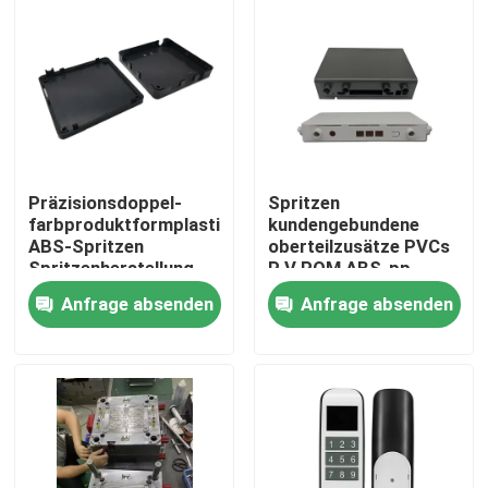
Präzisionsdoppel-
Spritzen
farbproduktformplastikplastikeinspritzung
kundengebundene
ABS-Spritzen
oberteilzusätze PVCs
Spritzenherstellung
P V POM ABS-pp.
Plastik
Anfrage absenden
Anfrage absenden
Zu Hause
Produkte
Über uns