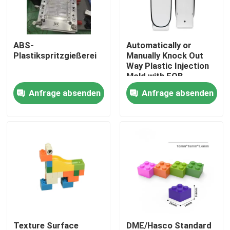
Werksbesichtigung
ABS-
Automatically or
Plastikspritzgießerei
Manually Knock Out
Qualitätskontrolle
Way Plastic Injection
Mold with FOB
Incoterm and
Anfrage absenden
Anfrage absenden
Kontakt mit uns
DME/Hasco Standard
Neuigkeiten
Rechtssachen
Selbstspritzen
Teile von Haushaltsgeräten Spritzguss
Texture Surface
DME/Hasco Standard