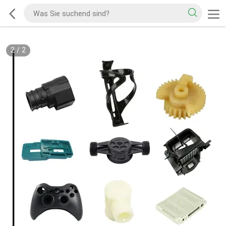
2
/
2