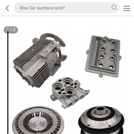
2
/
3