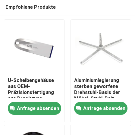
Empfohlene Produkte
U-Scheibengehäuse
Aluminiumlegierung
aus OEM-
sterben geworfene
Präzisionsfertigung
Drehstuhl-Basis der
Zu Hause
aus Druckguss-
Möbel-Stuhl-Bein-
Aluminiumlegierung
justierbare hohen
Anfrage absenden
Anfrage absenden
Qualität
Produkte
Über uns