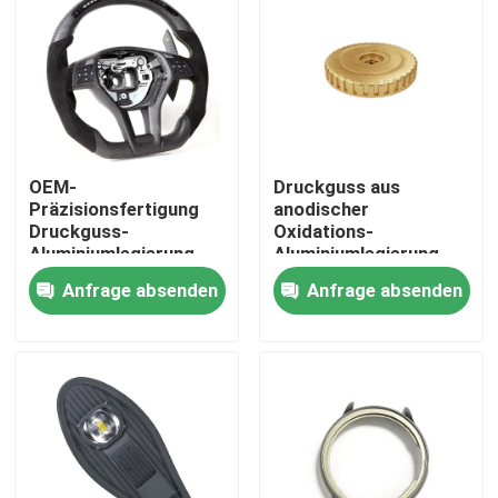
Werksbesichtigung
Qualitätskontrolle
OEM-
Druckguss aus
Kontakt mit uns
Präzisionsfertigung
anodischer
Druckguss-
Oxidations-
Aluminiumlegierung
Aluminiumlegierung,
Neuigkeiten
Druckguss-Lenkrad-
kundenspezifische
Anfrage absenden
Anfrage absenden
Autoteile
Isolierbecherabdeckung
Rechtssachen
Selbstspritzen
Teile von Haushaltsgeräten Spritzguss