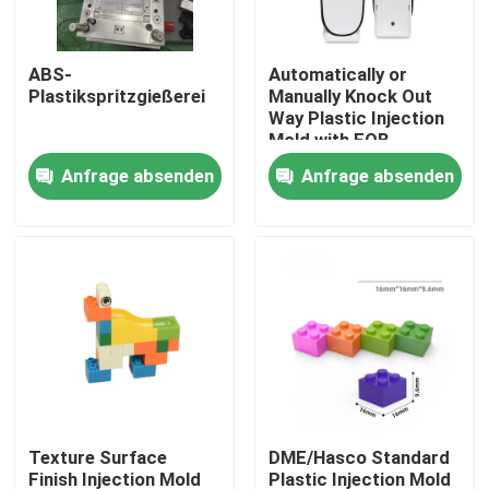
Werksbesichtigung
ABS-
Automatically or
Plastikspritzgießerei
Manually Knock Out
Way Plastic Injection
Qualitätskontrolle
Mold with FOB
Incoterm and
Anfrage absenden
Anfrage absenden
DME/Hasco Standard
Kontakt mit uns
Neuigkeiten
Rechtssachen
Selbstspritzen
Texture Surface
DME/Hasco Standard
Teile von Haushaltsgeräten Spritzguss
Finish Injection Mold
Plastic Injection Mold