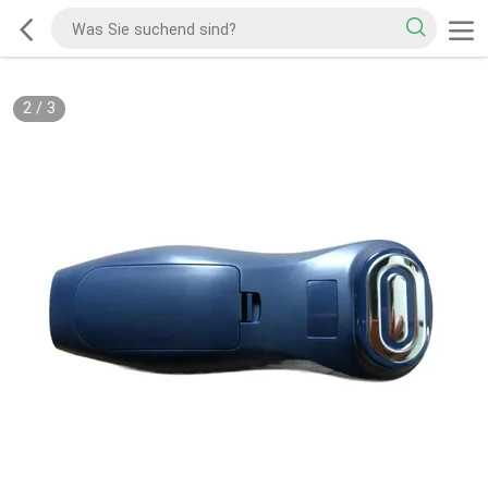
2
/
3