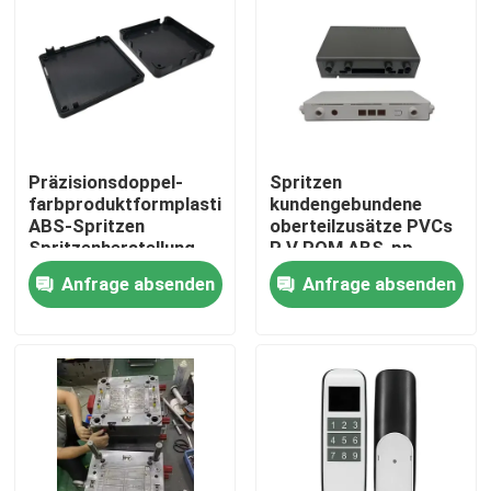
Präzisionsdoppel-
Spritzen
farbproduktformplastikplastikeinspritzung
kundengebundene
ABS-Spritzen
oberteilzusätze PVCs
Spritzenherstellung
P V POM ABS-pp.
Plastik
Anfrage absenden
Anfrage absenden
Zu Hause
Produkte
Über uns