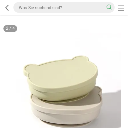
2
/
4