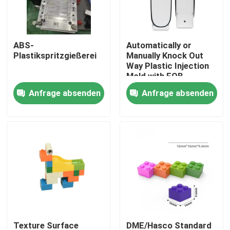
Werksbesichtigung
ABS-
Automatically or
Plastikspritzgießerei
Manually Knock Out
Qualitätskontrolle
Way Plastic Injection
Mold with FOB
Incoterm and
Anfrage absenden
Anfrage absenden
Kontakt mit uns
DME/Hasco Standard
Neuigkeiten
Rechtssachen
Selbstspritzen
Teile von Haushaltsgeräten Spritzguss
Texture Surface
DME/Hasco Standard