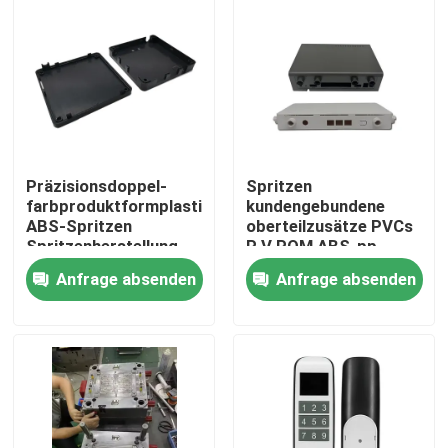
Präzisionsdoppel-
Spritzen
farbproduktformplastikplastikeinspritzung
kundengebundene
ABS-Spritzen
oberteilzusätze PVCs
Spritzenherstellung
P V POM ABS-pp.
Plastik
Anfrage absenden
Anfrage absenden
Zu Hause
Produkte
Über uns