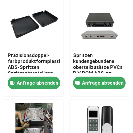
Präzisionsdoppel-
Spritzen
farbproduktformplastikplastikeinspritzung
kundengebundene
ABS-Spritzen
oberteilzusätze PVCs
Spritzenherstellung
P V POM ABS-pp.
Plastik
Anfrage absenden
Anfrage absenden
Zu Hause
Produkte
Über uns