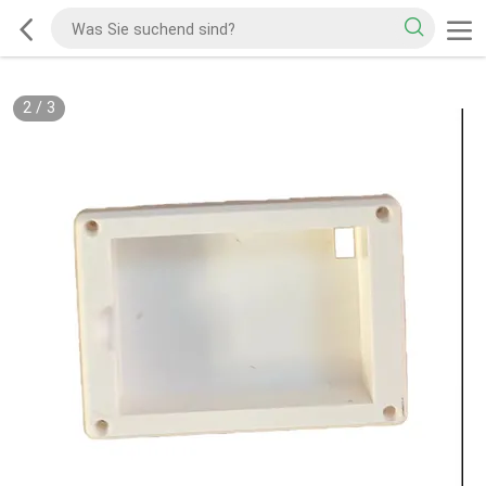
2
/
3