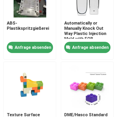
Werksbesichtigung
ABS-
Automatically or
Plastikspritzgießerei
Manually Knock Out
Qualitätskontrolle
Way Plastic Injection
Mold with FOB
Incoterm and
Anfrage absenden
Anfrage absenden
Kontakt mit uns
DME/Hasco Standard
Neuigkeiten
Rechtssachen
Selbstspritzen
Teile von Haushaltsgeräten Spritzguss
Texture Surface
DME/Hasco Standard