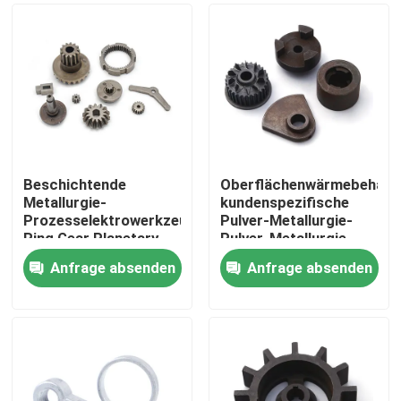
Beschichtende
Oberflächenwärmebehand
Metallurgie-
kundenspezifische
Prozesselektrowerkzeug-
Pulver-Metallurgie-
Ring Gear Planetary
Pulver-Metallurgie-
Gear Glue-Gewehr-
Solenoid-Spulen-Teile
Anfrage absenden
Anfrage absenden
Zusätze
Zu Hause
Produkte
Über uns