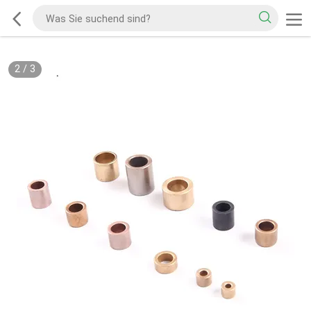
2
/
3