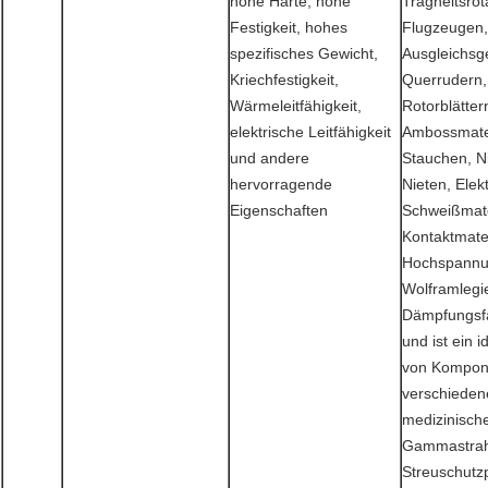
hohe Härte, hohe
Trägheitsro
Festigkeit, hohes
Flugzeugen,
spezifisches Gewicht,
Ausgleichsg
Kriechfestigkeit,
Querrudern,
Wärmeleitfähigkeit,
Rotorblätte
elektrische Leitfähigkeit
Ambossmater
und andere
Stauchen, Ni
hervorragende
Nieten, Elek
Eigenschaften
Schweißmater
Kontaktmater
Hochspannun
Wolframlegie
Dämpfungsfä
und ist ein 
von Kompone
verschiedene
medizinisch
Gammastrahl
Streuschutzp