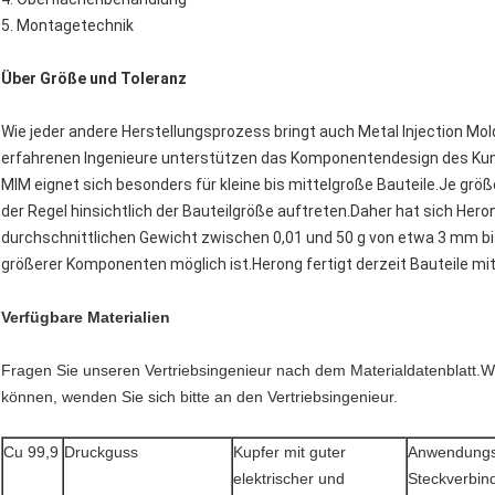
5. Montagetechnik
Über Größe und Toleranz
Wie jeder andere Herstellungsprozess bringt auch Metal Injection Mo
erfahrenen Ingenieure unterstützen das Komponentendesign des Kund
MIM eignet sich besonders für kleine bis mittelgroße Bauteile.Je grö
der Regel hinsichtlich der Bauteilgröße auftreten.Daher hat sich Hero
durchschnittlichen Gewicht zwischen 0,01 und 50 g von etwa 3 mm bis
größerer Komponenten möglich ist.Herong fertigt derzeit Bauteile m
Verfügbare Materialien
Fragen Sie unseren Vertriebsingenieur nach dem Materialdatenblatt.W
können, wenden Sie sich bitte an den Vertriebsingenieur.
Cu 99,9
Druckguss
Kupfer mit guter
Anwendungsb
elektrischer und
Steckverbind