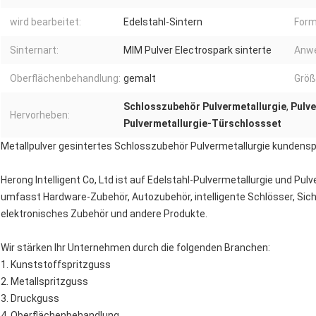
wird bearbeitet:
Edelstahl-Sintern
Form
Sinternart:
MIM Pulver Electrospark sinterte
Anw
Oberflächenbehandlung:
gemalt
Größ
Schlosszubehör Pulvermetallurgie
,
Pulve
Hervorheben:
Pulvermetallurgie-Türschlossset
Metallpulver gesintertes Schlosszubehör Pulvermetallurgie kundensp
Herong Intelligent Co, Ltd ist auf Edelstahl-Pulvermetallurgie und Pul
umfasst Hardware-Zubehör, Autozubehör, intelligente Schlösser, Si
elektronisches Zubehör und andere Produkte.
Wir stärken Ihr Unternehmen durch die folgenden Branchen:
1. Kunststoffspritzguss
2. Metallspritzguss
3. Druckguss
4. Oberflächenbehandlung