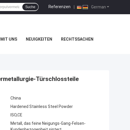
Referenzen
|
German
Suche
MIT UNS
NEUIGKEITEN
RECHTSSACHEN
rmetallurgie-Türschlossteile
China
Hardened Stainless Steel Powder
ISO,CE
Metall, das feine Neigungs-Gang-Felsen-
Kundenbezogenheit sintert