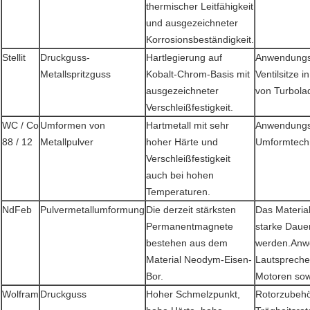
thermischer Leitfähigkeit
und ausgezeichneter
Korrosionsbeständigkeit.
Stellit
Druckguss-
Hartlegierung auf
Anwendungsb
Metallspritzguss
Kobalt-Chrom-Basis mit
Ventilsitze 
ausgezeichneter
von Turbola
Verschleißfestigkeit.
WC / Co
Umformen von
Hartmetall mit sehr
Anwendungsb
88 / 12
Metallpulver
hoher Härte und
Umformtechn
Verschleißfestigkeit
auch bei hohen
Temperaturen.
NdFeb
Pulvermetallumformung
Die derzeit stärksten
Das Material
Permanentmagnete
starke Daue
bestehen aus dem
werden.Anw
Material Neodym-Eisen-
Lautspreche
Bor.
Motoren sow
Wolfram
Druckguss
Hoher Schmelzpunkt,
Rotorzubehö