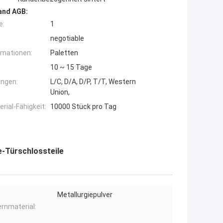
and AGB:
e:
1
negotiable
rmationen:
Paletten
10 ~ 15 Tage
ngen:
L/C, D/A, D/P, T/T, Western
Union,
ial-Fähigkeit:
10000 Stück pro Tag
e-Türschlossteile
Metallurgiepulver
ernmaterial: