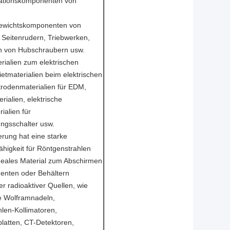
tationskomponenten von
ewichtskomponenten von
 Seitenrudern, Triebwerken,
rn von Hubschraubern usw.
ialien zum elektrischen
etmaterialien beim elektrischen
trodenmaterialien für EDM,
ialien, elektrische
ialien für
gsschalter usw.
rung hat eine starke
higkeit für Röntgenstrahlen
ideales Material zum Abschirmen
nten oder Behältern
r radioaktiver Quellen, wie
e Wolframnadeln,
en-Kollimatoren,
latten, CT-Detektoren,