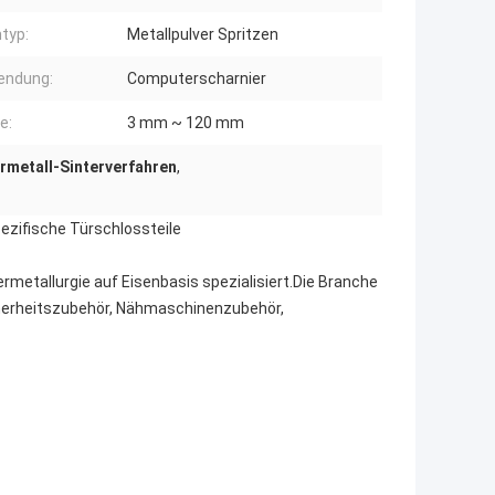
typ:
Metallpulver Spritzen
endung:
Computerscharnier
e:
3 mm ~ 120 mm
rmetall-Sinterverfahren
,
ezifische Türschlossteile
vermetallurgie auf Eisenbasis spezialisiert.Die Branche
cherheitszubehör, Nähmaschinenzubehör,