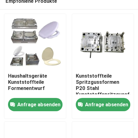
Empfohlene Produkte
Haushaltsgeräte
Kunststoffteile
Kunststoffteile
Spritzgussformen
Formenentwurf
P20 Stahl
Kunststoffspritzgussfor
Zu Hause
Anfrage absenden
Anfrage absenden
Produkte
Über uns