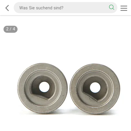
2
/
4