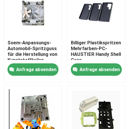
Werksbesichtigung
Qualitätskontrolle
Soem-Anpassungs-
Billiger Plastikspritzen
Automobil-Spritzguss
Mehrfarben-PC-
Kontakt mit uns
für die Herstellung von
HAUSTIER Handy Shell
Kunststoffteilen
Case
Anfrage absenden
Anfrage absenden
Neuigkeiten
Rechtssachen
Selbstspritzen
Teile von Haushaltsgeräten Spritzguss