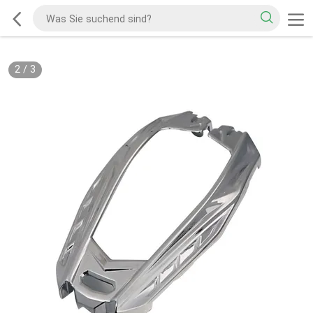
2
/
3