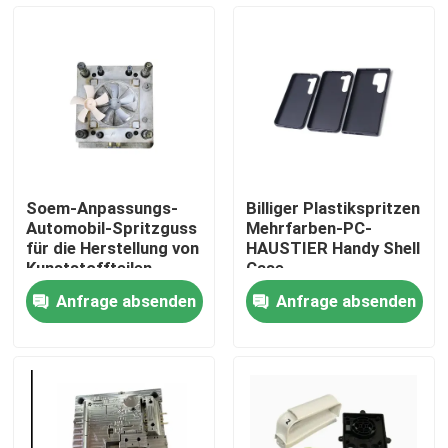
Werksbesichtigung
Qualitätskontrolle
Kontakt mit uns
Soem-Anpassungs-
Billiger Plastikspritzen
Automobil-Spritzguss
Mehrfarben-PC-
Neuigkeiten
für die Herstellung von
HAUSTIER Handy Shell
Kunststoffteilen
Case
Anfrage absenden
Anfrage absenden
Rechtssachen
Selbstspritzen
Teile von Haushaltsgeräten Spritzguss