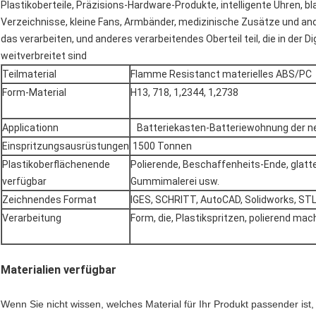
Plastikoberteile, Präzisions-Hardware-Produkte, intelligente Uhren, b
Verzeichnisse, kleine Fans, Armbänder, medizinische Zusätze und ande
das verarbeiten, und anderes verarbeitendes Oberteil teil, die in der 
weitverbreitet sind
Teilmaterial
Flamme Resistanct materielles ABS/PC
Form-Material
H13, 718, 1,2344, 1,2738
Applicationn
Batteriekasten-Batteriewohnung der 
Einspritzungsausrüstungen
1500 Tonnen
Plastikoberflächenende
Polierende, Beschaffenheits-Ende, glatter
verfügbar
Gummimalerei usw.
Zeichnendes Format
IGES, SCHRITT, AutoCAD, Solidworks, STL
Verarbeitung
Form, die, Plastikspritzen, polierend mac
Materialien verfügbar
Wenn Sie nicht wissen, welches Material für Ihr Produkt passender ist