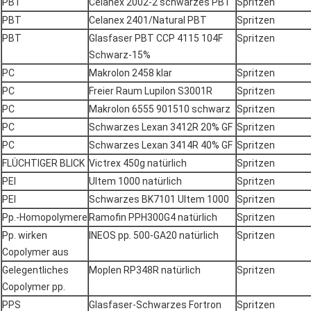
PBT
Celanex 2002-2 schwarzes PBT
Spritzen
PBT
Celanex 2401/Natural PBT
Spritzen
PBT
Glasfaser PBT CCP 4115 104F
Spritzen
Schwarz-15%
PC
Makrolon 2458 klar
Spritzen
PC
Freier Raum Lupilon S3001R
Spritzen
PC
Makrolon 6555 901510 schwarz
Spritzen
PC
Schwarzes Lexan 3412R 20% GF
Spritzen
PC
Schwarzes Lexan 3414R 40% GF
Spritzen
FLÜCHTIGER BLICK
Victrex 450g natürlich
Spritzen
PEI
Ultem 1000 natürlich
Spritzen
PEI
Schwarzes BK7101 Ultem 1000
Spritzen
Pp.-Homopolymere
Ramofin PPH300G4 natürlich
Spritzen
Pp. wirken
INEOS pp. 500-GA20 natürlich
Spritzen
Copolymer aus
Gelegentliches
Moplen RP348R natürlich
Spritzen
Copolymer pp.
PPS
Glasfaser-Schwarzes Fortron
Spritzen