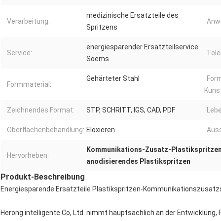
medizinische Ersatzteile des
Verarbeitung:
Anw
Spritzens
energiesparender Ersatzteilservice
Service:
Tole
Soems
Gehärteter Stahl
Form
Formmaterial:
Kuns
Zeichnendes Format:
STP, SCHRITT, IGS, CAD, PDF
Lebe
Oberflächenbehandlung:
Eloxieren
Auss
Kommunikations-Zusatz-Plastikspritze
Hervorheben:
anodisierendes Plastikspritzen
Produkt-Beschreibung
Energiesparende Ersatzteile Plastikspritzen-Kommunikationszusat
Herong intelligente Co, Ltd. nimmt hauptsächlich an der Entwicklung,