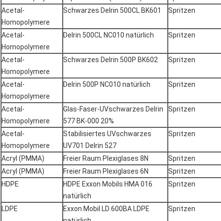
Acetal-
Schwarzes Delrin 500CL BK601
Spritzen
Homopolymere
Acetal-
Delrin 500CL NC010 natürlich
Spritzen
Homopolymere
Acetal-
Schwarzes Delrin 500P BK602
Spritzen
Homopolymere
Acetal-
Delrin 500P NC010 natürlich
Spritzen
Homopolymere
Acetal-
Glas-Faser-UVschwarzes Delrin
Spritzen
Homopolymere
577 BK-000 20%
Acetal-
Stabilisiertes UVschwarzes
Spritzen
Homopolymere
UV701 Delrin 527
Acryl (PMMA)
Freier Raum Plexiglases 8N
Spritzen
Acryl (PMMA)
Freier Raum Plexiglases 6N
Spritzen
HDPE
HDPE Exxon Mobils HMA 016
Spritzen
natürlich
LDPE
Exxon Mobil LD 600BA LDPE
Spritzen
natürlich