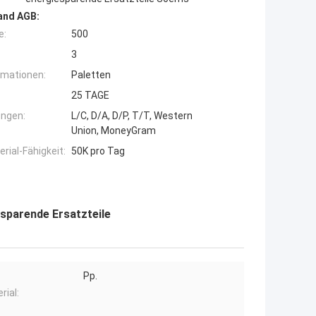
and AGB:
e:
500
3
rmationen:
Paletten
25 TAGE
ngen:
L/C, D/A, D/P, T/T, Western
Union, MoneyGram
ial-Fähigkeit:
50K pro Tag
sparende Ersatzteile
Pp.
rial: