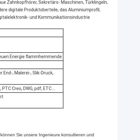
laue Zahnkopfhörer, Sekretärs- Maschinen, Türklingeln,
re digitale Produktoberteile, das Aluminiumprofil,
Digitalelektronik- und Kommunikationsindustrie
neuen Energie flammhemmende
 End-, Malerei-, Slik-Druck,
, PTC Creo, DWG, pdf, ETC….
ht
, können Sie unsere Ingenieure
konsultieren und