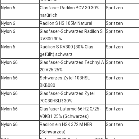
Nylon 6
Glasfaser Radilon BGV 30 30%
Spritzen
natürlich
Nylon 6
Radilon S HS 105M Natural
Spritzen
Nylon 6
Glasfaser-Schwarzes Radilon S
Spritzen
RV300 30%
Nylon 6
Radilion S RV300 (30% Glas
Spritzen
gefüllt) schwarz
Nylon 66
Glasfaser-Schwarzes Technyl A
Spritzen
20 V25 25%
Nylon 66
Schwarzes Zytel 103HSL
Spritzen
BKB080
Nylon 66
Glasfaser-Schwarzes Zytel
Spritzen
70G30HSLR 30%
Nylon 66
Glasfaser Latamid 66 H2 G/25-
Spritzen
V0KB1 25% (Schwarzes)
Nylon 66
Radilon ein HSK 372 M NER
Spritzen
(Schwarzes)