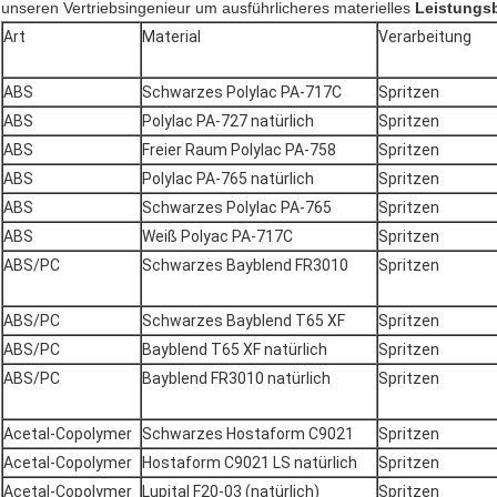
unseren Vertriebsingenieur um
ausführlicheres materielles
Leistungsb
Art
Material
Verarbeitung
ABS
Schwarzes Polylac PA-717C
Spritzen
ABS
Polylac PA-727 natürlich
Spritzen
ABS
Freier Raum Polylac PA-758
Spritzen
ABS
Polylac PA-765 natürlich
Spritzen
ABS
Schwarzes Polylac PA-765
Spritzen
ABS
Weiß Polyac PA-717C
Spritzen
ABS/PC
Schwarzes Bayblend FR3010
Spritzen
ABS/PC
Schwarzes Bayblend T65 XF
Spritzen
ABS/PC
Bayblend T65 XF natürlich
Spritzen
ABS/PC
Bayblend FR3010 natürlich
Spritzen
Acetal-Copolymer
Schwarzes Hostaform C9021
Spritzen
Acetal-Copolymer
Hostaform C9021 LS natürlich
Spritzen
Acetal-Copolymer
Lupital F20-03 (natürlich)
Spritzen