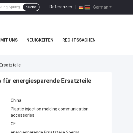
Referenzen
|
German
Suche
MIT UNS
NEUIGKEITEN
RECHTSSACHEN
Ersatzteile
für energiesparende Ersatzteile
China
Plastic injection molding communication
accessories
CE
energiesparende Ersatzteile Soems