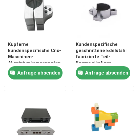
Kupferne
Kundenspezifische
kundenspezifische Cnc-
geschnittene Edelstahl
Maschinen-
fabrizierte Teil-
Aluminiumkomponenten
Kommunikations-
Achse Cnc 5 Achse Cnc
Apparatebasis
Anfrage absenden
Anfrage absenden
4