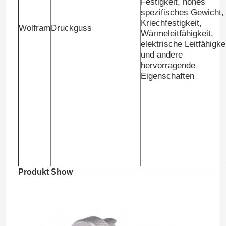
Festigkeit, hohes
spezifisches Gewicht,
Kriechfestigkeit,
Wolfram
Druckguss
Werksbesichtigung
Wärmeleitfähigkeit,
elektrische Leitfähigke
und andere
Qualitätskontrolle
hervorragende
Eigenschaften
Kontakt mit uns
Neuigkeiten
Rechtssachen
Produkt Show
Selbstspritzen
Teile von Haushaltsgeräten Spritzguss