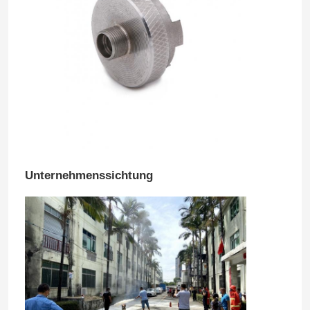
Medizinisches Spritzen
2K-Injektionsschimmel
Kunststoff-Injektionsschimmel
Metallspritzguss
Unternehmenssichtung
Aluminiumlegierung Druckguß
Zink-Legierung Druckguß
Kundenspezifische CNC maschinelle Bearbeitung