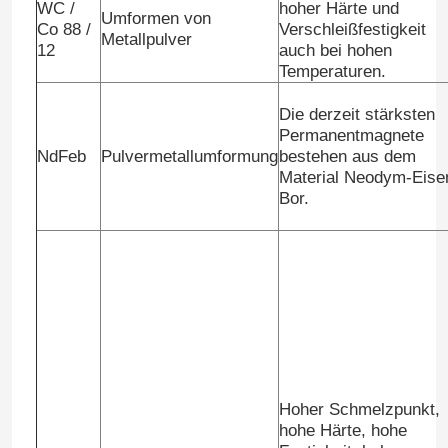
WC /
hoher Härte und
Umformen von
Co 88 /
Verschleißfestigkeit
Metallpulver
12
auch bei hohen
Temperaturen.
Die derzeit stärksten
Permanentmagnete
NdFeb
Pulvermetallumformung
bestehen aus dem
Material Neodym-Eise
Bor.
Zu Hause
Produkte
Hoher Schmelzpunkt,
hohe Härte, hohe
Über uns